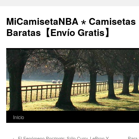
MiCamisetaNBA ⋆ Camisetas
Baratas【Envío Gratis】
Saltar
Inicio
al
←
El Fenómeno Porzingis: Sólo Curry, LeBron Y
Para 