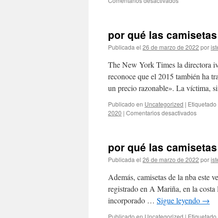
Comentarios desactivados
top
10
camiseta
por qué las camisetas
nba
baratas
Publicada el
26 de marzo de 2022
por
ist
mundiales
The New York Times la directora i
reconoce que el 2015 también ha tra
un precio razonable». La víctima, 
Publicado en
Uncategorized
|
Etiquetado
en
2020
|
Comentarios desactivados
por
qué
las
por qué las camisetas
camiset
nba
Publicada el
26 de marzo de 2022
por
ist
baratas
aliexpre
Además, camisetas de la nba este ves
baratas
registrado en A Mariña, en la costa 
incorporado …
Sigue leyendo
→
Publicado en
Uncategorized
|
Etiquetado