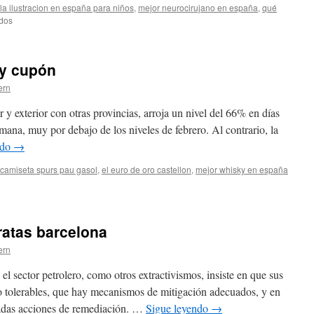
la ilustracion en españa para niños
,
mejor neurocirujano en españa
,
qué
en
dos
es/está
una
camiseta
 y cupón
nba
baratas
ern
wikipedia
r y exterior con otras provincias, arroja un nivel del 66% en días
mana, muy por debajo de los niveles de febrero. Al contrario, la
ndo
→
camiseta spurs pau gasol
,
el euro de oro castellon
,
mejor whisky en españa
ratas barcelona
ern
l sector petrolero, como otros extractivismos, insiste en que sus
 tolerables, que hay mecanismos de mitigación adecuados, y en
iadas acciones de remediación. …
Sigue leyendo
→