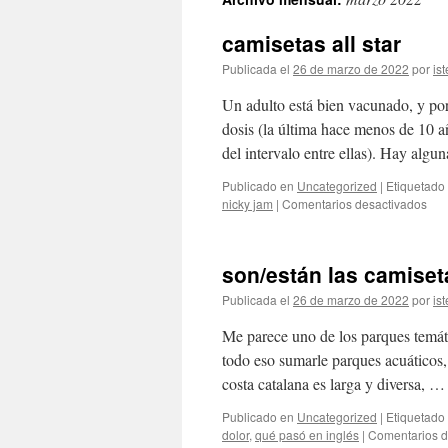
contenido
camisetas all star
Publicada el
26 de marzo de 2022
por
ist
Un adulto está bien vacunado, y por
dosis (la última hace menos de 10 a
del intervalo entre ellas). Hay alg
Publicado en
Uncategorized
|
Etiquetado
en
nicky jam
|
Comentarios desactivados
cam
all
star
son/están las camiset
Publicada el
26 de marzo de 2022
por
ist
Me parece uno de los parques temát
todo eso sumarle parques acuáticos,
costa catalana es larga y diversa, 
Publicado en
Uncategorized
|
Etiquetado
dolor
,
qué pasó en inglés
|
Comentarios d