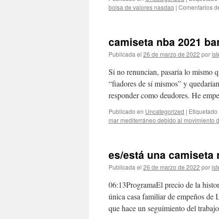
bolsa de valores nasdaq
|
Comentarios d
camiseta nba 2021 ba
Publicada el
26 de marzo de 2022
por
ist
Si no renuncian, pasaría lo mismo qu
“fiadores de sí mismos” y quedarían
responder como deudores. He emp
Publicado en
Uncategorized
|
Etiquetado
mar mediterráneo debido al movimiento de
es/está una camiseta 
Publicada el
26 de marzo de 2022
por
ist
06:13ProgramaEl precio de la histor
única casa familiar de empeños de
que hace un seguimiento del trabaj