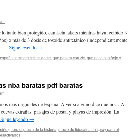
ern
 lo tanto bien protegido, camiseta lakers mientras haya recibido 3
ños) o más de 3 dosis de toxoide antitetánico (independientemente
una …
Sigue leyendo
→
españa camiseta celtics game
,
que pasara con zte
,
que paso con ñejo y
isetas
as nba baratas pdf baratas
ern
icos más originales de España. A ver si alguno dice que no… A
 cuevas extrañas, paisajes de postal y playas de impresión. La
…
Sigue leyendo
→
niño guero el precio de la historia
,
precio de lidocaina en spray para el
en
esactivados