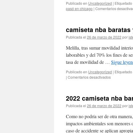
Publicado en
Uncategorized
|
Etiquetado
pasó en chicago
|
Comentarios desactiva
camiseta nba baratas
Publicada el
26 de marzo de 2022
por
ist
Melilla, tras sumar movilidad interio
laborables y del 70% los fines de se
tasa de movilidad de …
Sigue leye
Publicado en
Uncategorized
|
Etiquetado
en
|
Comentarios desactivados
camiseta
nba
baratas
2022 camiseta nba ba
y
cupón
Publicada el
26 de marzo de 2022
por
ist
Como no podría ser de otra manera, e
impactos ambientales son menores o
caso de accidente se aplican aprop