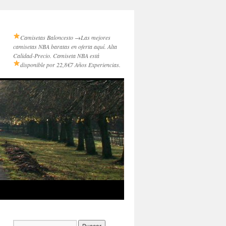
Camisetas Baloncesto →
Las mejores
camisetas NBA baratas en oferta aquí. Alta
Calidad-Precio. Camiseta NBA está
disponible por 22,8€
7 Años Experiencias.