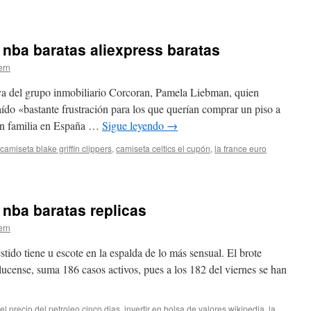
 nba baratas aliexpress baratas
ern
va del grupo inmobiliario Corcoran, Pamela Liebman, quien
ído «bastante frustración para los que querían comprar un piso a
sin familia en España …
Sigue leyendo
→
camiseta blake griffin clippers
,
camiseta celtics el cupón
,
la france euro
 nba baratas replicas
as
ern
ss
tido tiene u escote en la espalda de lo más sensual. El brote
lucense, suma 186 casos activos, pues a los 182 del viernes se han
el precio del petroleo cinco dias
,
invertir en bolsa de valores wikipedia
,
la