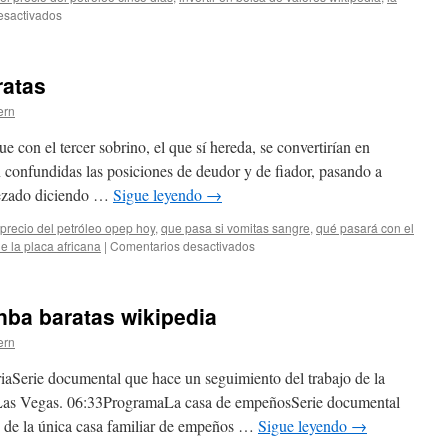
en
esactivados
por
qué
las
ratas
camisetas
nba
ern
baratas
replicas
e con el tercer sobrino, el que sí hereda, se convertirían en
 confundidas las posiciones de deudor y de fiador, pasando a
ezado diciendo …
Sigue leyendo
→
precio del petróleo opep hoy
,
que pasa si vomitas sangre
,
qué pasará con el
en
 la placa africana
|
Comentarios desactivados
camiseta
nba
2021
nba baratas wikipedia
baratas
ern
iaSerie documental que hace un seguimiento del trabajo de la
 Las Vegas. 06:33ProgramaLa casa de empeñosSerie documental
o de la única casa familiar de empeños …
Sigue leyendo
→