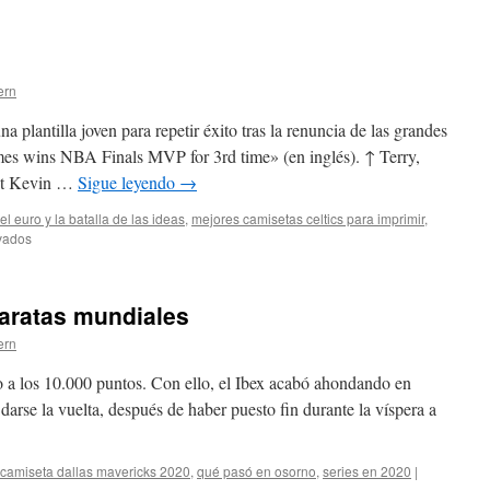
son/están
las
camisetas
nba
baratas
ern
pdf
baratas
 plantilla joven para repetir éxito tras la renuncia de las grandes
es wins NBA Finals MVP for 3rd time» (en inglés). ↑ Terry,
ant Kevin …
Sigue leyendo
→
el euro y la batalla de las ideas
,
mejores camisetas celtics para imprimir
,
en
vados
tyler
herro
camisetas
baratas mundiales
ern
o a los 10.000 puntos. Con ello, el Ibex acabó ahondando en
 darse la vuelta, después de haber puesto fin durante la víspera a
camiseta dallas mavericks 2020
,
qué pasó en osorno
,
series en 2020
|