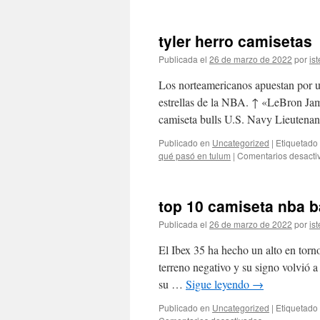
tyler herro camisetas
Publicada el
26 de marzo de 2022
por
ist
Los norteamericanos apuestan por una
estrellas de la NBA. ↑ «LeBron Jam
camiseta bulls U.S. Navy Lieuten
Publicado en
Uncategorized
|
Etiquetado
qué pasó en tulum
|
Comentarios desacti
top 10 camiseta nba 
Publicada el
26 de marzo de 2022
por
ist
El Ibex 35 ha hecho un alto en torn
terreno negativo y su signo volvió a
su …
Sigue leyendo
→
Publicado en
Uncategorized
|
Etiquetado
en