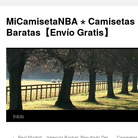
MiCamisetaNBA ⋆ Camisetas
Baratas【Envío Gratis】
Saltar
Inicio
al
←
Real Madrid – Valencia Basket: Resultado Del
Camisetas p