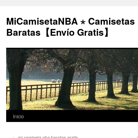
MiCamisetaNBA ⋆ Camisetas
Baratas【Envío Gratis】
Saltar
Inicio
al
←
mi camiseta nba baratas gratis