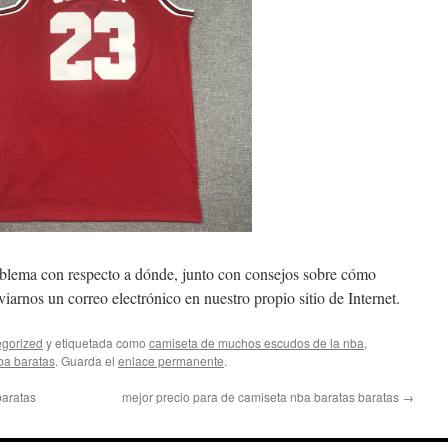
roblema con respecto a dónde, junto con consejos sobre cómo
iarnos un correo electrónico en nuestro propio sitio de Internet.
gorized
y etiquetada como
camiseta de muchos escudos de la nba
,
ba baratas
. Guarda el
enlace permanente
.
baratas
mejor precio para de camiseta nba baratas baratas
→