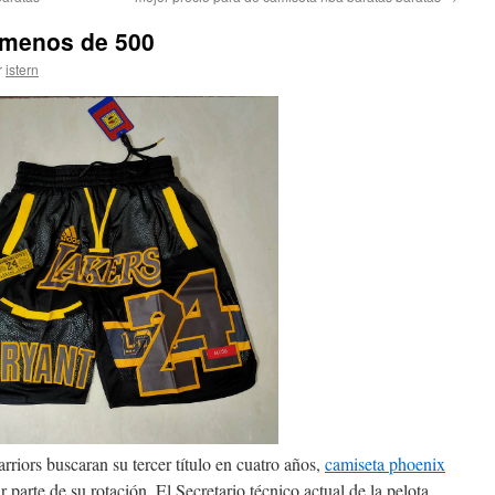
 menos de 500
r
istern
rriors buscaran su tercer título en cuatro años,
camiseta phoenix
parte de su rotación. El Secretario técnico actual de la pelota