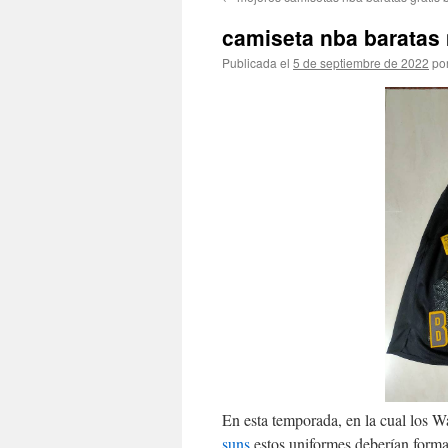
contenido
camiseta nba baratas
Publicada el
5 de septiembre de 2022
po
En esta temporada, en la cual los Wa
suns
estos uniformes deberían formar 