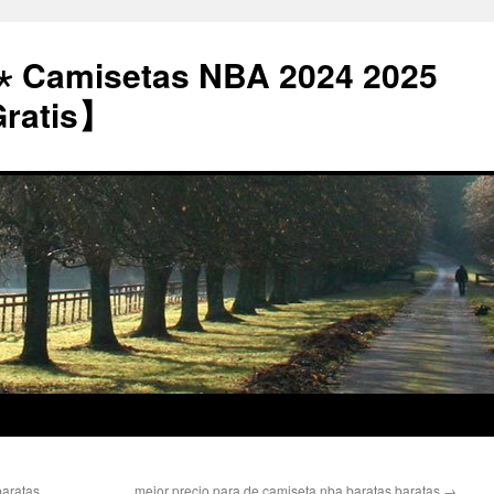
⋆ Camisetas NBA 2024 2025
Gratis】
baratas
mejor precio para de camiseta nba baratas baratas
→