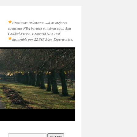
Camisetas Baloncesto →
Las mejores
camisetas NBA baratas en oferta aquí. Alta
Calidad-Precio. Camiseta NBA está
disponible por 22,8€
7 Años Experiencias.