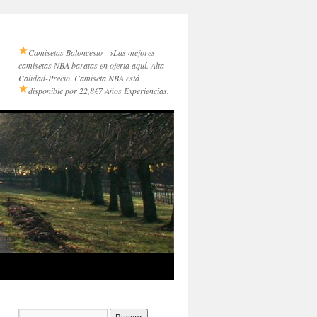
Camisetas Baloncesto →
Las mejores
camisetas NBA baratas en oferta aquí. Alta
Calidad-Precio. Camiseta NBA está
disponible por 22,8€
7 Años Experiencias.