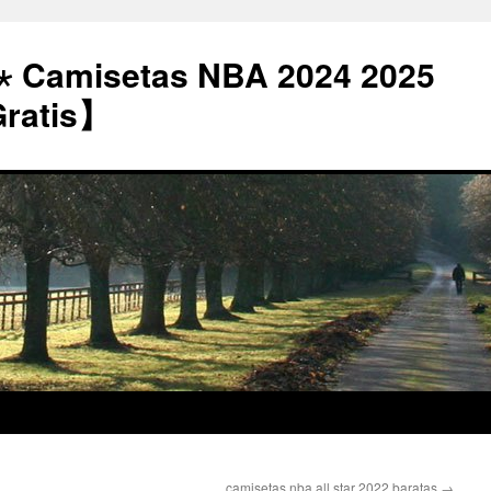
⋆ Camisetas NBA 2024 2025
Gratis】
camisetas nba all star 2022 baratas
→