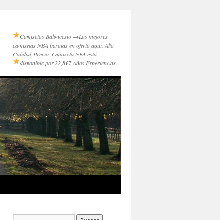
Camisetas Baloncesto →
Las mejores
camisetas NBA baratas en oferta aquí. Alta
Calidad-Precio. Camiseta NBA está
disponible por 22,8€
7 Años Experiencias.