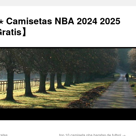
⋆ Camisetas NBA 2024 2025
Gratis】
ratas
top 10 camiseta nba baratas de futbol
→