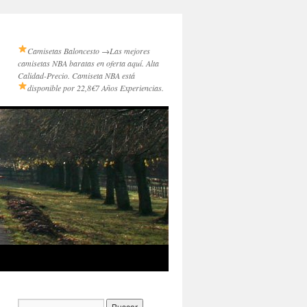
Camisetas Baloncesto →
Las mejores
camisetas NBA baratas en oferta aquí. Alta
Calidad-Precio. Camiseta NBA está
disponible por 22,8€
7 Años Experiencias.