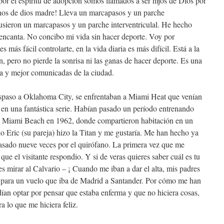
r el espíritu de adopción somos llamados a ser hijos de Dios por
hos de dios madre! Lleva un marcapasos y un parche
pusieron un marcapasos y un parche interventriculal. He hecho
 encanta. No concibo mi vida sin hacer deporte. Voy por
más fácil controlarte, en la vida diaria es más difícil. Está a la
, pero no pierde la sonrisa ni las ganas de hacer deporte. Es una
a y mejor comunicadas de la ciudad.
raspaso a Oklahoma City, se enfrentaban a Miami Heat que venían
s en una fantástica serie. Habían pasado un período entrenando
 de Miami Beach en 1962, donde compartieron habitación en un
do Eric (su pareja) hizo la Titan y me gustaría. Me han hecho ya
pasado nueve veces por el quirófano. La primera vez que me
 que el visitante respondio. Y si de veras quieres saber cuál es tu
es mirar al Calvario – ¡ Cuando me iban a dar el alta, mis padres
ón para un vuelo que iba de Madrid a Santander. Por cómo me han
an optar por pensar que estaba enferma y que no hiciera cosas,
a lo que me hiciera feliz.