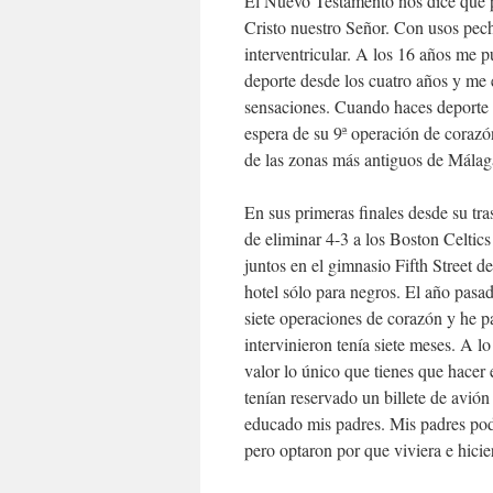
El Nuevo Testamento nos dice que po
Cristo nuestro Señor. Con usos pec
interventricular. A los 16 años me 
deporte desde los cuatro años y me
sensaciones. Cuando haces deporte es 
espera de su 9ª operación de corazón
de las zonas más antiguos de Málag
En sus primeras finales desde su t
de eliminar 4-3 a los Boston Celtic
juntos en el gimnasio Fifth Street
hotel sólo para negros. El año pasa
siete operaciones de corazón y he 
intervinieron tenía siete meses. A lo
valor lo único que tienes que hacer 
tenían reservado un billete de avi
educado mis padres. Mis padres podí
pero optaron por que viviera e hicier