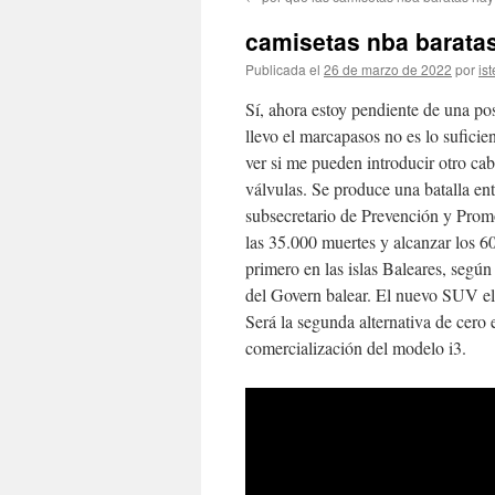
contenido
camisetas nba barata
Publicada el
26 de marzo de 2022
por
ist
Sí, ahora estoy pendiente de una po
llevo el marcapasos no es lo sufici
ver si me pueden introducir otro cab
válvulas. Se produce una batalla en
subsecretario de Prevención y Prom
las 35.000 muertes y alcanzar los 60
primero en las islas Baleares, segú
del Govern balear. El nuevo SUV e
Será la segunda alternativa de cero
comercialización del modelo i3.