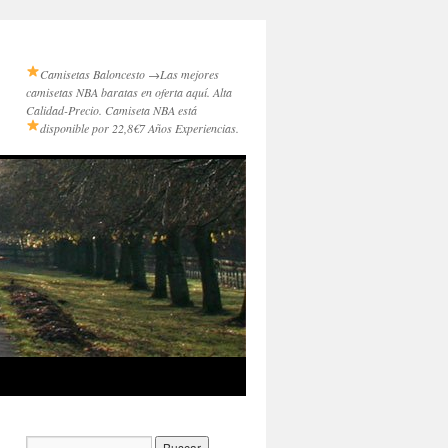
Camisetas Baloncesto →
Las mejores
camisetas NBA baratas en oferta aquí. Alta
Calidad-Precio. Camiseta NBA está
disponible por 22,8€
7 Años Experiencias.