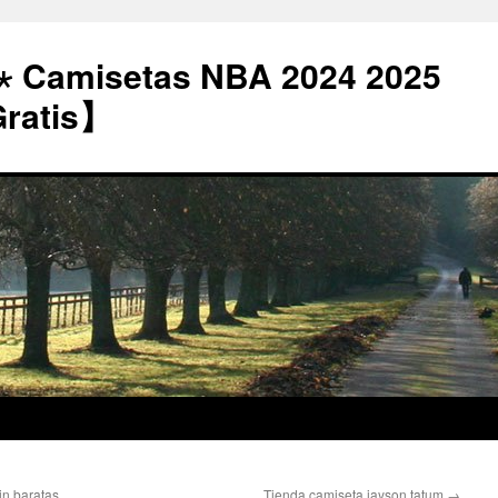
⋆ Camisetas NBA 2024 2025
Gratis】
in baratas
Tienda camiseta jayson tatum
→