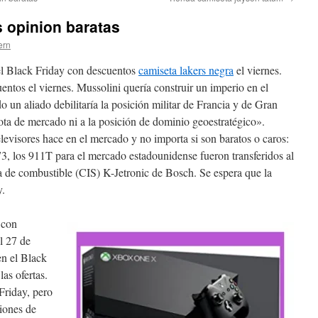
 opinion baratas
ern
 el Black Friday con descuentos
camiseta lakers negra
el viernes.
entos el viernes. Mussolini quería construir un imperio en el
un aliado debilitaría la posición militar de Francia y de Gran
ota de mercado ni a la posición de dominio geoestratégico».
evisores hace en el mercado y no importa si son baratos o caros:
3, los 911T para el mercado estadounidense fueron transferidos al
a de combustible (CIS) K-Jetronic de Bosch. Se espera que la
y.
 con
l 27 de
en el Black
as ofertas.
 Friday, pero
iones de