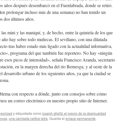
dos años después desembarcó en el Fuenlabrada, donde se retiró.
elen prolongar incluso más de una semana) no han tenido un
os dos últimos años.
las mini y las maniquí, y, de hecho, entre la quiniela de los que
e año hay sobre todo muñecas. El sevillano, con una dilatada
yecto tras haber estado más ligado con la actualidad informativa,
cto», programa del que también fue reportero. No hay «ningún
re esos picos de intensidad», señala Francisco Aranda, secretario
stación, en la margen derecha del río Bernesga, y al oeste de la
el desarrollo urbano de los siguientes años, ya que la ciudad se
 zona.
roblema con respecto a dónde, junto con consejos sobre cómo
nos un correo electrónico en nuestro propio sitio de Internet.
gorized
y etiquetada como
joseph stiglitz el precio de la desigualdad
rruga
,
una camiseta celtics letra
. Guarda el
enlace permanente
.