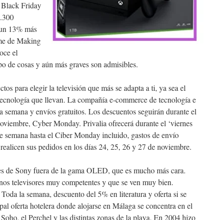
 Black Friday
.300
, un 13% más
rme de Making
oce el
ipo de cosas y aún más graves son admisibles.
os para elegir la televisión que más se adapta a ti, ya sea el
 tecnología que llevan. La compañía e-commerce de tecnología e
la semana y envíos gratuitos. Los descuentos seguirán durante el
noviembre, Cyber Monday. Privalia ofrecerá durante el ‘viernes
de semana hasta el Ciber Monday incluido, gastos de envío
e realicen sus pedidos en los días 24, 25, 26 y 27 de noviembre.
ores de Sony fuera de la gama OLED, que es mucho más cara.
nos televisores muy competentes y que se ven muy bien.
oda la semana, descuento del 5% en literatura y oferta si se
pal oferta hotelera donde alojarse en Málaga se concentra en el
l Soho, el Perchel y las distintas zonas de la playa. En 2004 hizo