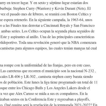
rry en tercer lugar. Y en sexto y séptimo lugar estarían dos
 burbuja: Stephen Curry (Warriors) y Kevin Durant (Nets). El
a vez el pasado mes de febrero, se reunirá con Boston Celtics y
 espera retenerlo. En la siguiente campaña, la 1963-64, unos
 a las Finales tras derrotar a Cincinnati Royals y San Francisco
 ambas series. Los Celtics ocupan la segunda plaza seguidos de
ste y aspirantes al anillo. Una de las principales características
 polideportivo. Toda una revolución generó que la NBA comenzara
 camisetas para algunos equipos, las cuales tenían mangas tal cual
na rompe con la uniformidad de las franjas, pero en este caso,
 Las carreteras que recorren el municipio son la nacional N-232 ,
ocales LR-406 y LR-302 , camiseta stephen curry barata siendo
os de población. Este lunes la liga tiene programado un total de 11
choque entre los Chicago Bulls y Los Angeles Lakers desde el
mera vez que Alex Caruso se mida a sus ex compañeros. En la
zaban sextos en la Conferencia Este y regresaban a playoffs,
s. Qué equipo será la revelación de la temporada 2021-2022? En