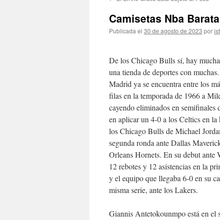
contenido
Camisetas Nba Barata
Publicada el
30 de agosto de 2023
por
is
De los Chicago Bulls sí, hay mucha 
una tienda de deportes con muchas. 
Madrid ya se encuentra entre los má
filas en la temporada de 1966 a Mi
cayendo eliminados en semifinales 
en aplicar un 4-0 a los Celtics en l
los Chicago Bulls de Michael Jordan
segunda ronda ante Dallas Mavericks
Orleans Hornets. En su debut ante 
12 rebotes y 12 asistencias en la pr
y el equipo que llegaba 6-0 en su ca
misma serie, ante los Lakers.
Giannis Antetokounmpo está en el s