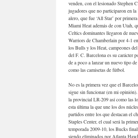
venden, con el lesionado Stephen Cu
jugadores que no participaron en la
alero, que fue ‘All Star’ por primer
Miami Heat además de con Utah, que
Celtics dominantes llegaron de nuevo
Warriors de Chamberlain por 4-1 en
los Bulls y los Heat, campeones del E
del F. C. Barcelona es su carácter
de a poco a lanzar un nuevo tipo de
como las camisetas de fútbol.
No es la primera vez que el Barcelo
sigue sin funcionar (en mi opinión).
la provincial LR-209 así como las l
esta última la que une los dos núcle
partidos entre los que destacan el 
Staples Center, el cual será la pri
temporada 2009-10, los Bucks finali
siendo eliminados por Atlanta Hawk