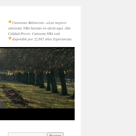
Camisetas Baloncesto →
Las mejores
camisetas NBA baratas en oferta aquí. Alta
Calidad-Precio. Camiseta NBA está
disponible por 22,8€
7 Años Experiencias.