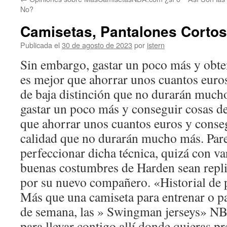
contenido
No?
Camisetas, Pantalones Cortos,
Publicada el
30 de agosto de 2023
por
istern
Sin embargo, gastar un poco más y obten
es mejor que ahorrar unos cuantos euros
de baja distinción que no durarán much
gastar un poco más y conseguir cosas d
que ahorrar unos cuantos euros y conseg
calidad que no durarán mucho más. Pare
perfeccionar dicha técnica, quizá con va
buenas costumbres de Harden sean repli
por su nuevo compañero. «Historial de p
Más que una camiseta para entrenar o par
de semana, las » Swingman jerseys» NB
para llevar contigo allí donde quieras pr