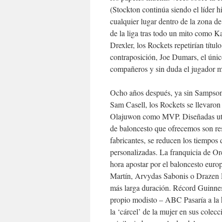
(Stockton continúa siendo el líder 
cualquier lugar dentro de la zona d
de la liga tras todo un mito como 
Drexler, los Rockets repetirían tít
contraposición, Joe Dumars, el úni
compañeros y sin duda el jugador má
Ocho años después, ya sin Sampson 
Sam Casell, los Rockets se llevaron 
Olajuwon como MVP. Diseñadas utili
de baloncesto que ofrecemos son res
fabricantes, se reducen los tiempos
personalizadas. La franquicia de Or
hora apostar por el baloncesto europ
Martín, Arvydas Sabonis o Drazen Pet
más larga duración. Récord Guinness
propio modisto – ABC Pasaría a la h
la ‘cárcel’ de la mujer en sus colec