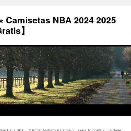
⋆ Camisetas NBA 2024 2025
Gratis】
ition De la NBA
Y Kobe Destrozó A Carmelo: Lakers, Nuggets Y una Serie