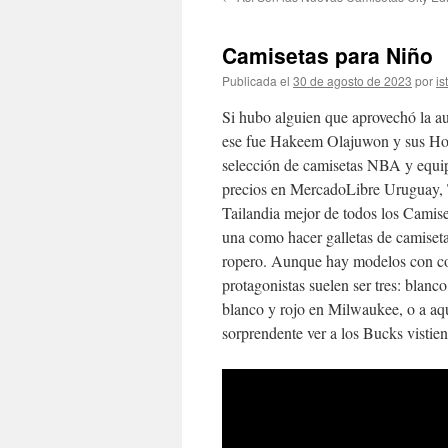
contenido
Camisetas para Niño
Publicada el
30 de agosto de 2023
por
is
Si hubo alguien que aprovechó la au
ese fue Hakeem Olajuwon y sus Hou
selección de camisetas NBA y equip
precios en MercadoLibre Uruguay, 
Tailandia mejor de todos los Camise
una como hacer galletas de camiseta
ropero. Aunque hay modelos con colo
protagonistas suelen ser tres: blanc
blanco y rojo en Milwaukee, o a aq
sorprendente ver a los Bucks vistien