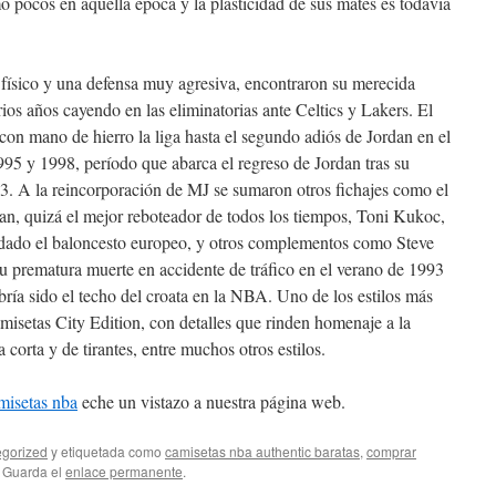
o pocos en aquella época y la plasticidad de sus mates es todavía
físico y una defensa muy agresiva, encontraron su merecida
os años cayendo en las eliminatorias ante Celtics y Lakers. El
con mano de hierro la liga hasta el segundo adiós de Jordan en el
995 y 1998, período que abarca el regreso de Jordan tras su
93. A la reincorporación de MJ se sumaron otros fichajes como el
, quizá el mejor reboteador de todos los tiempos, Toni Kukoc,
 dado el baloncesto europeo, y otros complementos como Steve
u prematura muerte en accidente de tráfico en el verano de 1993
ría sido el techo del croata en la NBA. Uno de los estilos más
amisetas City Edition, con detalles que rinden homenaje a la
orta y de tirantes, entre muchos otros estilos.
misetas nba
eche un vistazo a nuestra página web.
gorized
y etiquetada como
camisetas nba authentic baratas
,
comprar
. Guarda el
enlace permanente
.