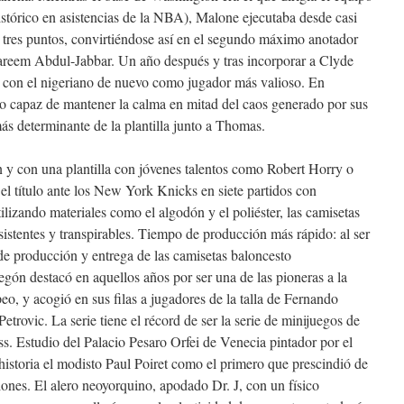
histórico en asistencias de la NBA), Malone ejecutaba desde casi
e tres puntos, convirtiéndose así en el segundo máximo anotador
Kareem Abdul-Jabbar. Un año después y tras incorporar a Clyde
ulo con el nigeriano de nuevo como jugador más valioso. En
co capaz de mantener la calma en mitad del caos generado por sus
s determinante de la plantilla junto a Thomas.
y con una plantilla con jóvenes talentos como Robert Horry o
el título ante los New York Knicks en siete partidos con
zando materiales como el algodón y el poliéster, las camisetas
istentes y transpirables. Tiempo de producción más rápido: al ser
 de producción y entrega de las camisetas baloncesto
egón destacó en aquellos años por ser una de las pioneras a la
eo, y acogió en sus filas a jugadores de la talla de Fernando
rovic. La serie tiene el récord de ser la serie de minijuegos de
. Estudio del Palacio Pesaro Orfei de Venecia pintador por el
istoria el modisto Paul Poiret como el primero que prescindió de
ciones. El alero neoyorquino, apodado Dr. J, con un físico