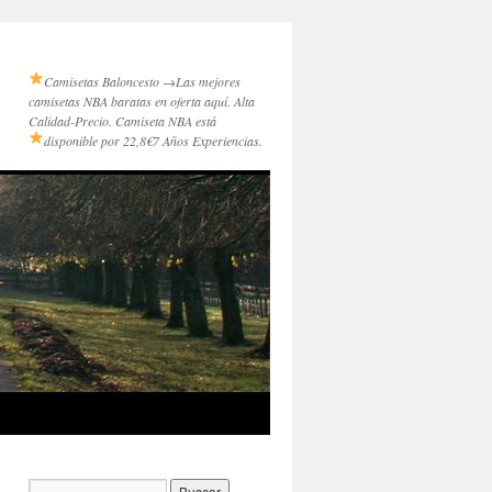
Camisetas Baloncesto →
Las mejores
camisetas NBA baratas en oferta aquí. Alta
Calidad-Precio. Camiseta NBA está
disponible por 22,8€
7 Años Experiencias.