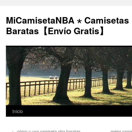
MiCamisetaNBA ⋆ Camisetas
Baratas【Envío Gratis】
Saltar
Inicio
al
←
cómo y una camiseta nba baratas
mejor cami