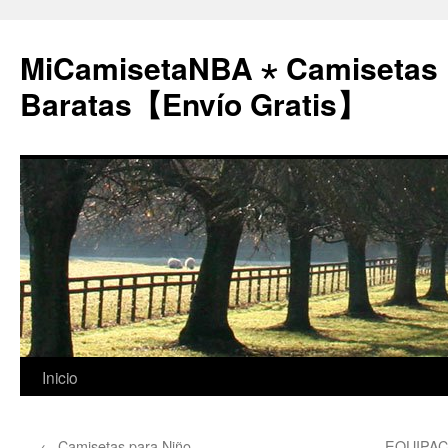
MiCamisetaNBA ⋆ Camisetas
Baratas【Envío Gratis】
Saltar
Inicio
al
←
Camisetas para Niño
EQUIPAC