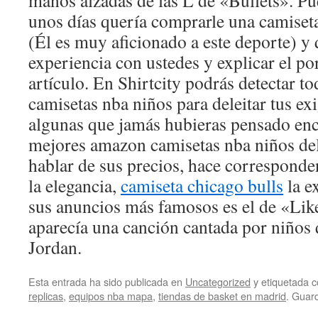
manos alzadas de las L de «Bullets». Pu
unos días quería comprarle una camiseta
(Él es muy aficionado a este deporte) y
experiencia con ustedes y explicar el por
artículo. En Shirtcity podrás detectar t
camisetas nba niños para deleitar tus ex
algunas que jamás hubieras pensado enco
mejores amazon camisetas nba niños de
hablar de sus precios, hace corresponde
la elegancia,
camiseta chicago bulls
la e
sus anuncios más famosos es el de «Lik
aparecía una canción cantada por niños
Jordan.
Esta entrada ha sido publicada en
Uncategorized
y etiquetada
replicas
,
equipos nba mapa
,
tiendas de basket en madrid
. Guar