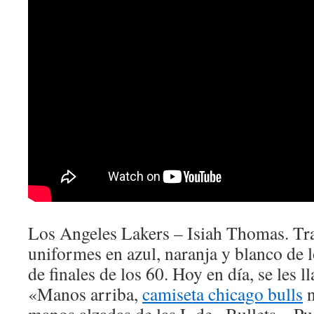
Los Angeles Lakers – Isiah Thomas. Tra
uniformes en azul, naranja y blanco de 
de finales de los 60. Hoy en día, se les l
«Manos arriba,
camiseta chicago bulls
n