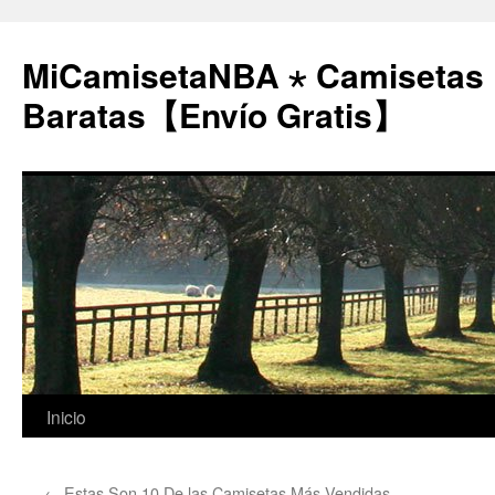
MiCamisetaNBA ⋆ Camisetas
Baratas【Envío Gratis】
Saltar
Inicio
al
←
Estas Son 10 De las Camisetas Más Vendidas