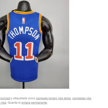
gorized
y etiquetada como
camiseta hersey nba tallas
,
camisetas nba
s nba
. Guarda el
enlace permanente
.