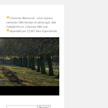
Camisetas Baloncesto →
Las mejores
camisetas NBA baratas en oferta aquí. Alta
Calidad-Precio. Camiseta NBA está
disponible por 22,8€
7 Años Experiencias.