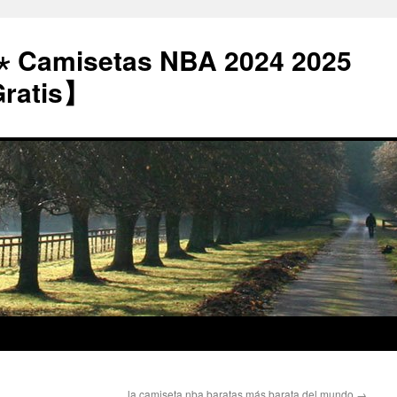
⋆ Camisetas NBA 2024 2025
Gratis】
la camiseta nba baratas más barata del mundo
→