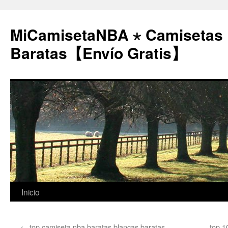
MiCamisetaNBA ⋆ Camisetas
Baratas【Envío Gratis】
Saltar
Inicio
al
←
top camiseta nba baratas blancas baratas
top 1