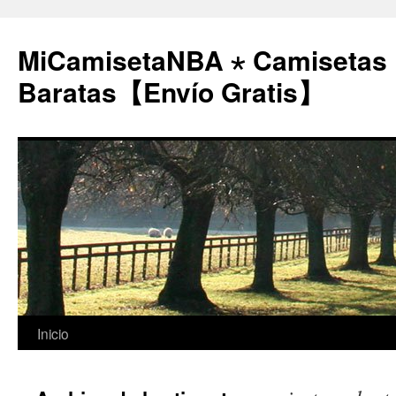
MiCamisetaNBA ⋆ Camisetas
Baratas【Envío Gratis】
Saltar
Inicio
al