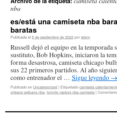
camiseta calent
Archivo de la etiqueta:
contenido
nba
es/está una camiseta nba bar
baratas
Publicada el
5 de septiembre de 2022
por
istern
Russell dejó el equipo en la temporada s
sustituto, Bob Hopkins, iniciaron la te
forma desastrosa, camiseta chicago bull
sus 22 primeros partidos. Al año siguie
como entrenador el …
Sigue leyendo
Publicado en
Uncategorized
|
Etiquetado
camiseta calentamien
orleans pelicans nba
,
toronto raptors nba camiseta
|
Comentario