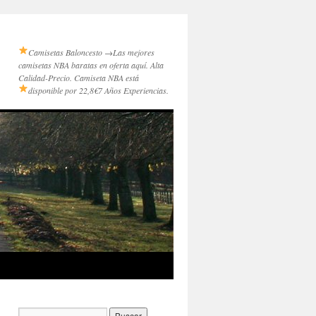
Camisetas Baloncesto →
Las mejores
camisetas NBA baratas en oferta aquí. Alta
Calidad-Precio. Camiseta NBA está
disponible por 22,8€
7 Años Experiencias.