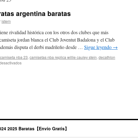
atas argentina baratas
r
istern
ene rivalidad histórica con los otros dos clubes que más
camiseta jordan blanca el Club Joventut Badalona y el Club
 además disputa el derbi madrileño desde …
Sigue leyendo
→
camiseta nba 23
,
camisetas nba replica willie cauley stein
,
decathlon
en
desactivados
2022
camiseta
nba
baratas
argentina
baratas
024 2025 Baratas【Envío Gratis】