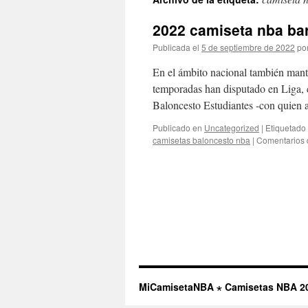
contenido
2022 camiseta nba bar
Publicada el
5 de septiembre de 2022
po
En el ámbito nacional también manti
temporadas han disputado en Liga, 
Baloncesto Estudiantes -con quien
Publicado en
Uncategorized
|
Etiquetado
camisetas baloncesto nba
|
Comentarios 
MiCamisetaNBA ⋆ Camisetas NBA 2