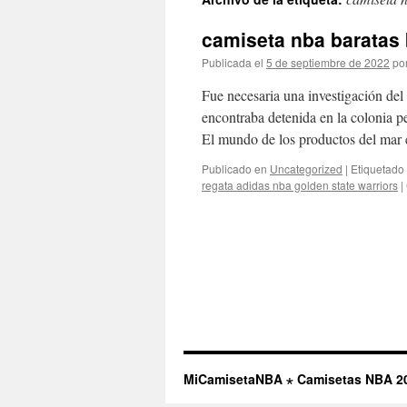
contenido
camiseta nba baratas 
Publicada el
5 de septiembre de 2022
po
Fue necesaria una investigación del
encontraba detenida en la colonia p
El mundo de los productos del mar
Publicado en
Uncategorized
|
Etiquetado
regata adidas nba golden state warriors
|
MiCamisetaNBA ⋆ Camisetas NBA 2