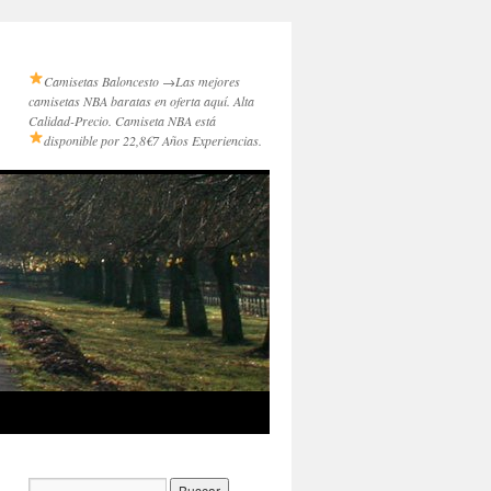
Camisetas Baloncesto →
Las mejores
camisetas NBA baratas en oferta aquí. Alta
Calidad-Precio. Camiseta NBA está
disponible por 22,8€
7 Años Experiencias.