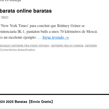
barata online baratas
r
istern
 ‘New York Times’ para concluir que Brittney Griner se
enitenciaria IK-1, pantalon bulls a unos 70 kilómetros de Moscú.
 es un excelente ejemplo: …
Sigue leyendo
→
amazon camiseta nba magic johnson
,
camiseta nba en malaga
,
camiseta
en
Comentarios desactivados
camiseta
nba
baratas
barata
online
baratas
024 2025 Baratas【Envío Gratis】