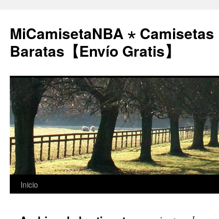
MiCamisetaNBA ⋆ Camisetas
Baratas【Envío Gratis】
Saltar
Inicio
al