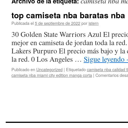
camiseta nba ma
Archivo de la etiqueta:
contenido
top camiseta nba baratas nba
Publicada el
5 de septiembre de 2022
por
istern
30 Golden State Warriors Azul El precio
mejor en camiseta de jordan toda la red
Lakers Purpuro El precio más bajo y la 
la red. 0 Los Angeles …
Sigue leyendo
Publicado en
Uncategorized
|
Etiquetado
camiseta nba calidad t
camiseta nba miami city edition manga corta
|
Comentarios desa