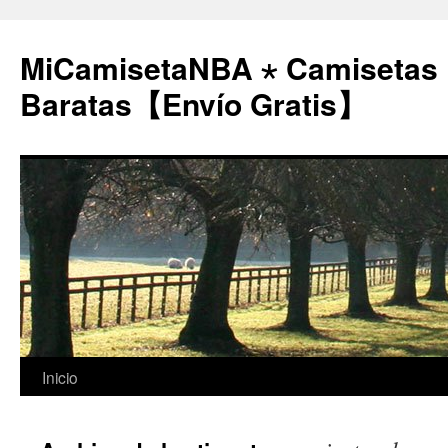
MiCamisetaNBA ⋆ Camisetas
Baratas【Envío Gratis】
Saltar
Inicio
al