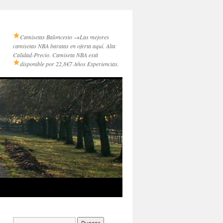
Camisetas Baloncesto →
Las mejores
camisetas NBA baratas en oferta aquí. Alta
Calidad-Precio. Camiseta NBA está
disponible por 22,8€
7 Años Experiencias.