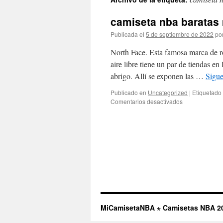
contenido
camiseta nba barata
Publicada el
5 de septiembre de 2022
po
North Face. Esta famosa marca de r
aire libre tiene un par de tiendas 
abrigo. Allí se exponen las …
Sigu
Publicado en
Uncategorized
|
Etiquetado
en
Comentarios desactivados
camiseta
nba
baratas
menos
de
mas
MiCamisetaNBA ⋆ Camisetas NBA 2