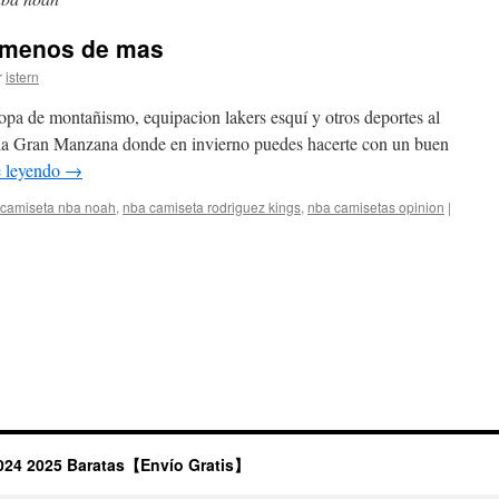
s menos de mas
r
istern
opa de montañismo, equipacion lakers esquí y otros deportes al
en la Gran Manzana donde en invierno puedes hacerte con un buen
e leyendo
→
camiseta nba noah
,
nba camiseta rodriguez kings
,
nba camisetas opinion
|
024 2025 Baratas【Envío Gratis】