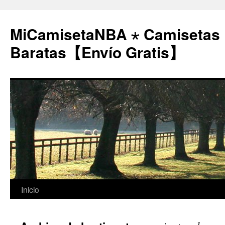
MiCamisetaNBA ⋆ Camisetas
Baratas【Envío Gratis】
Saltar
Inicio
al