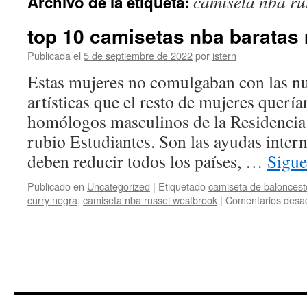
camiseta nba ru
Archivo de la etiqueta:
contenido
top 10 camisetas nba baratas
Publicada el
5 de septiembre de 2022
por
istern
Estas mujeres no comulgaban con las nu
artísticas que el resto de mujeres querí
homólogos masculinos de la Residencia 
rubio Estudiantes. Son las ayudas inter
deben reducir todos los países, …
Sigue
Publicado en
Uncategorized
|
Etiquetado
camiseta de baloncest
curry negra
,
camiseta nba russel westbrook
|
Comentarios desac