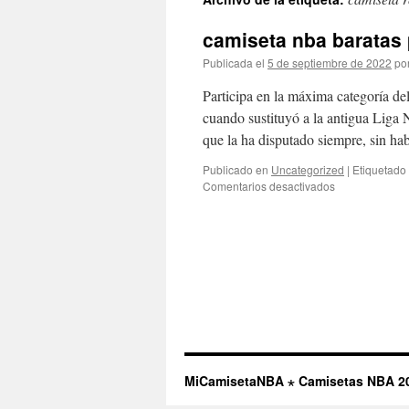
contenido
camiseta nba baratas
Publicada el
5 de septiembre de 2022
po
Participa en la máxima categoría de
cuando sustituyó a la antigua Liga 
que la ha disputado siempre, sin h
Publicado en
Uncategorized
|
Etiquetado
en
Comentarios desactivados
camiseta
nba
baratas
por
menos
de
1000
baratas
MiCamisetaNBA ⋆ Camisetas NBA 2