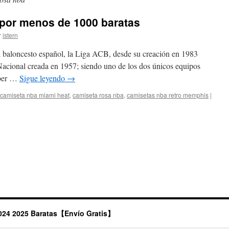
 por menos de 1000 baratas
r
istern
l baloncesto español, la Liga ACB, desde su creación en 1983
Nacional creada en 1957; siendo uno de los dos únicos equipos
aber …
Sigue leyendo
→
camiseta nba miami heat
,
camiseta rosa nba
,
camisetas nba retro memphis
|
024 2025 Baratas【Envío Gratis】