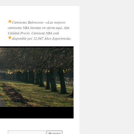
Camisetas Baloncesto →
Las mejores
camisetas NBA baratas en oferta aquí. Alta
Calidad-Precio. Camiseta NBA está
disponible por 22,8€
7 Años Experiencias.