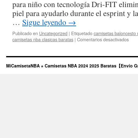
para niño con tecnología Dri-FIT elimi
piel para ayudarlo durante el esprint y 
…
Sigue leyendo
→
Publicado en
Uncategorized
|
Etiquetado
camisetas baloncesto
en
camisetas nba clasicas baratas
|
Comentarios desactivados
Cami
para
Niño
MiCamisetaNBA ⋆ Camisetas NBA 2024 2025 Baratas【Envío G