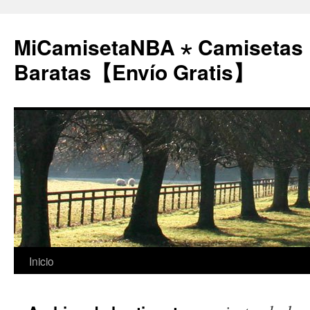
MiCamisetaNBA ⋆ Camisetas
Baratas【Envío Gratis】
Saltar
Inicio
al