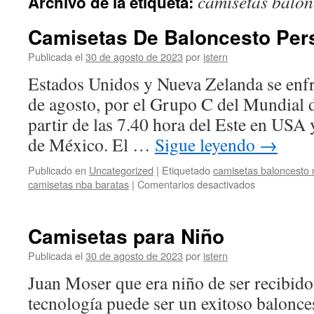
camisetas balon
Archivo de la etiqueta:
contenido
Camisetas De Baloncesto Per
Publicada el
30 de agosto de 2023
por
istern
Estados Unidos y Nueva Zelanda se enfr
de agosto, por el Grupo C del Mundial 
partir de las 7.40 hora del Este en USA 
de México. El …
Sigue leyendo
→
Publicado en
Uncategorized
|
Etiquetado
camisetas baloncesto
en
camisetas nba baratas
|
Comentarios desactivados
Camisetas
De
Baloncesto
Camisetas para Niño
Personalizad
Publicada el
30 de agosto de 2023
por
istern
Juan Moser que era niño de ser recibido
tecnología puede ser un exitoso balonces