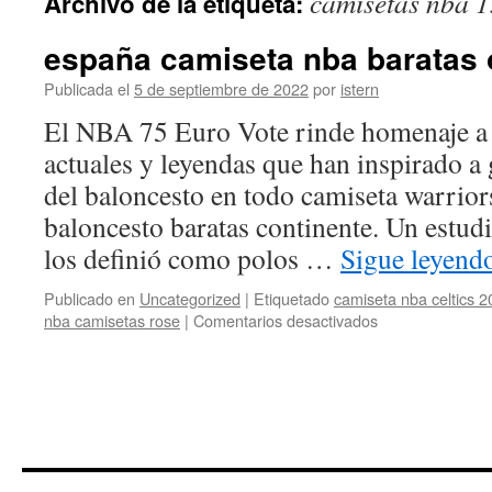
camisetas nba 1
Archivo de la etiqueta:
contenido
españa camiseta nba baratas 
Publicada el
5 de septiembre de 2022
por
istern
El NBA 75 Euro Vote rinde homenaje a
actuales y leyendas que han inspirado a
del baloncesto en todo camiseta warrior
baloncesto baratas continente. Un estu
los definió como polos …
Sigue leyend
Publicado en
Uncategorized
|
Etiquetado
camiseta nba celtics 
en
nba camisetas rose
|
Comentarios desactivados
españa
camiseta
nba
baratas
online
baratas