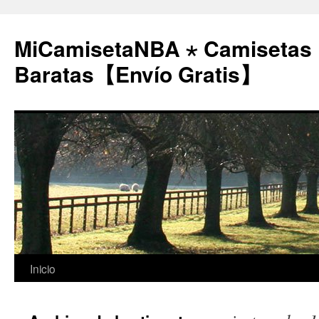
MiCamisetaNBA ⋆ Camisetas
Baratas【Envío Gratis】
Saltar
Inicio
al