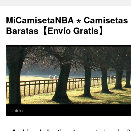
MiCamisetaNBA ⋆ Camisetas
Baratas【Envío Gratis】
Saltar
Inicio
al