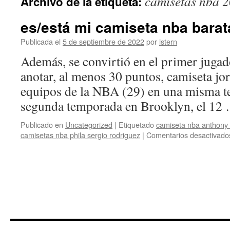
camisetas nba 
Archivo de la etiqueta:
contenido
es/está mi camiseta nba barat
Publicada el
5 de septiembre de 2022
por
istern
Además, se convirtió en el primer jugado
anotar, al menos 30 puntos, camiseta jor
equipos de la NBA (29) en una misma t
segunda temporada en Brooklyn, el 1
Publicado en
Uncategorized
|
Etiquetado
camiseta nba anthony 
camisetas nba phila sergio rodriguez
|
Comentarios desactivado