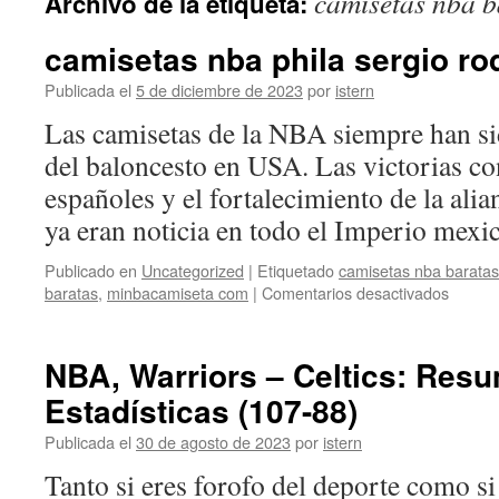
camisetas nba b
Archivo de la etiqueta:
contenido
camisetas nba phila sergio ro
Publicada el
5 de diciembre de 2023
por
istern
Las camisetas de la NBA siempre han si
del baloncesto en USA. Las victorias co
españoles y el fortalecimiento de la alia
ya eran noticia en todo el Imperio mex
Publicado en
Uncategorized
|
Etiquetado
camisetas nba barata
en
baratas
,
minbacamiseta com
|
Comentarios desactivados
camise
nba
phila
NBA, Warriors – Celtics: Res
sergio
Estadísticas (107-88)
rodrig
Publicada el
30 de agosto de 2023
por
istern
Tanto si eres forofo del deporte como si 