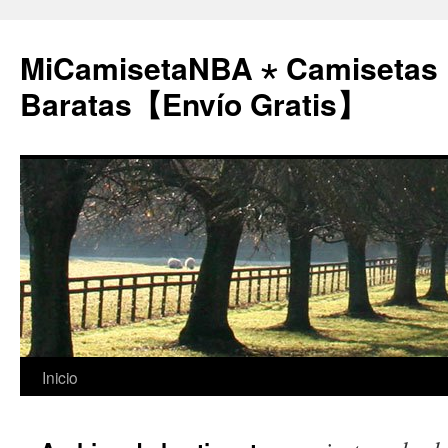
MiCamisetaNBA ⋆ Camisetas
Baratas【Envío Gratis】
Saltar
Inicio
al