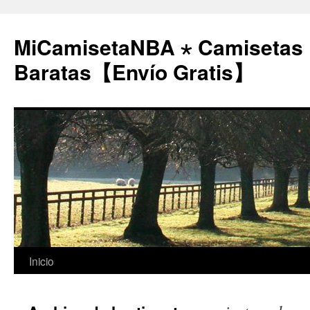
MiCamisetaNBA ⋆ Camisetas
Baratas【Envío Gratis】
Saltar
Inicio
al