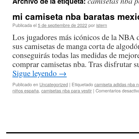
camisetas nba p
Archivo de la etiqueta:
contenido
mi camiseta nba baratas mexi
Publicada el
5 de septiembre de 2022
por
istern
Los jugadores más icónicos de la NBA d
sus camisetas de manga corta de algodó
conseguirás todas las medidas de mejore
comprar camisetas nba. Tras disfrutar 
Sigue leyendo
→
Publicado en
Uncategorized
|
Etiquetado
camiseta adidas nba n
niños españa
,
camisetas nba para vestir
|
Comentarios desactiv