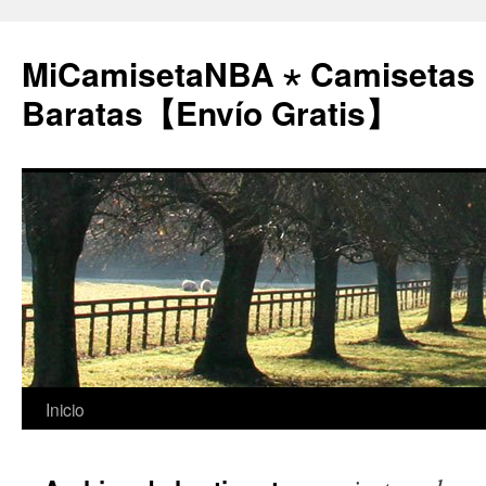
MiCamisetaNBA ⋆ Camisetas
Baratas【Envío Gratis】
Saltar
Inicio
al