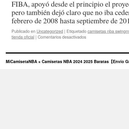
FIBA, apoyó desde el principio el proye
pero también dejó claro que no iba ceder
febrero de 2008 hasta septiembre de 
Publicado en
Uncategorized
|
Etiquetado
camisetas nba swing
en
tienda oficial
|
Comentarios desactivados
Auténticos
Chollos
Que
No
MiCamisetaNBA ⋆ Camisetas NBA 2024 2025 Baratas【Envío G
Deberías
Escapar