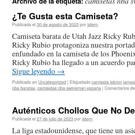
camisetas nba 
Archivo de la etiqueta:
contenido
¿Te Gusta esta Camiseta?
Publicada el
30 de agosto de 2023
por
istern
Camiseta barata de Utah Jazz Ricky Rub
Ricky Rubio protagoniza nuestra porta
enfundado en la camiseta de los Phoeni
Ricky Rubio ha llegado a un acuerdo pa
Sigue leyendo
→
Publicado en
Uncategorized
|
Etiquetado
camiseta lebron jame
nba baratas
,
camisetas nba swingman españa
|
Comentarios de
Auténticos Chollos Que No De
Publicada el
27 de julio de 2023
por
istern
La liga estadounidense, que tiene un asi