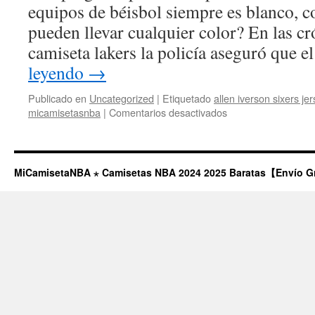
equipos de béisbol siempre es blanco, 
pueden llevar cualquier color? En las cr
camiseta lakers la policía aseguró que 
leyendo
→
Publicado en
Uncategorized
|
Etiquetado
allen iverson sixers jer
en
micamisetasnba
|
Comentarios desactivados
¿Cómo
Se
Pagó
la
MiCamisetaNBA ⋆ Camisetas NBA 2024 2025 Baratas【Envío G
Entrada
De
Esa
Mansión?