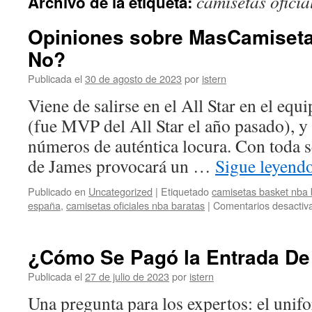
camisetas oficia
Archivo de la etiqueta:
contenido
Opiniones sobre MasCamiset
No?
Publicada el
30 de agosto de 2023
por
istern
Viene de salirse en el All Star en el eq
(fue MVP del All Star el año pasado), y 
números de auténtica locura. Con toda s
de James provocará un …
Sigue leyend
Publicado en
Uncategorized
|
Etiquetado
camisetas basket nba 
españa
,
camisetas oficiales nba baratas
|
Comentarios desactiv
¿Cómo Se Pagó la Entrada De
Publicada el
27 de julio de 2023
por
istern
Una pregunta para los expertos: el unif