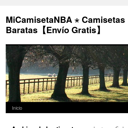
MiCamisetaNBA ⋆ Camisetas
Baratas【Envío Gratis】
Saltar
Inicio
al