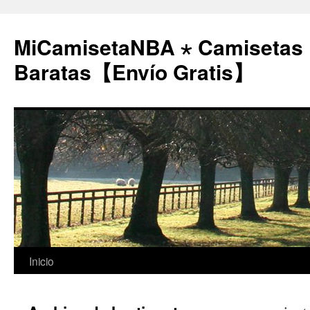
MiCamisetaNBA ⋆ Camisetas
Baratas【Envío Gratis】
Saltar
Inicio
al