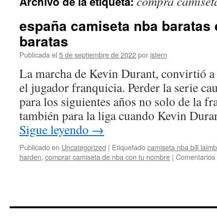
compra camiset
Archivo de la etiqueta:
contenido
españa camiseta nba baratas
baratas
Publicada el
5 de septiembre de 2022
por
istern
La marcha de Kevin Durant, convirtió a
el jugador franquicia. Perder la serie c
para los siguientes años no solo de la fr
también para la liga cuando Kevin Dur
Sigue leyendo
→
Publicado en
Uncategorized
|
Etiquetado
camiseta nba bill laim
harden
,
comprar camiseta de nba con tu nombre
|
Comentarios 