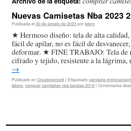
comprar camise
Archivo de la etiqueta:
contenido
Nuevas Camisetas Nba 2023 
Publicada el
30 de agosto de 2023
por
istern
★ Hermoso diseño: tela de alta calidad, 
fácil de apilar, no es fácil de desvanecer,
deformar. ★ FINE TRABAJO: Tela de ma
cifrado y tejido, resistente a la lágrima
→
Publicado en
Uncategorized
|
Etiquetado
camiseta entrenamien
lakers
,
comprar camisetas nba baratas 2019
|
Comentarios desa