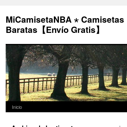
MiCamisetaNBA ⋆ Camisetas
Baratas【Envío Gratis】
Saltar
Inicio
al