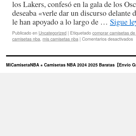
los Lakers, confesó en la gala de los Os
deseaba «verle dar un discurso delante 
le han apoyado a lo largo de …
Sigue l
Publicado en
Uncategorized
|
Etiquetado
comprar camisetas de 
e
camisetas nba
,
mis camisetas nba
|
Comentarios desactivados
P
¿
h
C
MiCamisetaNBA ⋆ Camisetas NBA 2024 2025 Baratas【Envío G