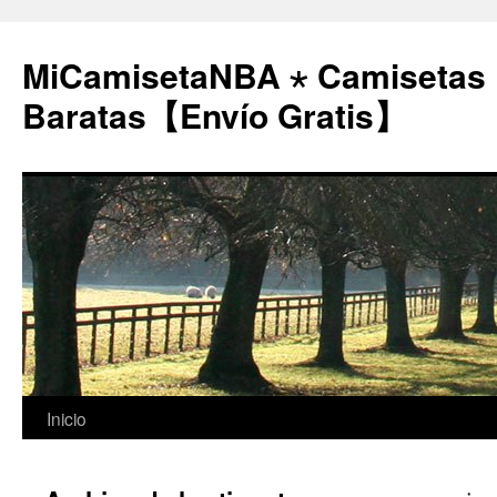
MiCamisetaNBA ⋆ Camisetas
Baratas【Envío Gratis】
Saltar
Inicio
al