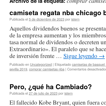
comprar camise
Archivo de la etiqueta:
contenido
camiseta regata nba chicago b
Publicada el
5 de diciembre de 2023
por
istern
Aquellos dividendos buenos se presenta
de la empresa aumentan y los miembros d
tasa normal de dividendos o decreten 
Extraordinario». El paralelo que se hac
de inversión frente …
Sigue leyendo
→
Publicado en
Uncategorized
|
Etiquetado
camisetas de basquet
sevilla 2019
,
comprar camisetas nba
|
Comentarios desactivado
Pero, ¿qué ha Cambiado?
Publicada el
27 de julio de 2023
por
istern
El fallecido Kobe Bryant, quien fuera 