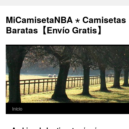
MiCamisetaNBA ⋆ Camisetas
Baratas【Envío Gratis】
Saltar
Inicio
al