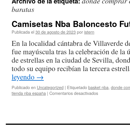
donde comprar 
Archivo de la etiqueta:
contenido
baratas
Camisetas Nba Baloncesto Fu
Publicada el
30 de agosto de 2023
por
istern
En la localidad cántabra de Villaverde d
fue mayúscula tras la celebración de la 
de estrellas en la ciudad de Sevilla, do
todo su equipo recibían la tercera estre
leyendo
→
Publicado en
Uncategorized
|
Etiquetado
basket nba
,
donde com
en
tienda nba españa
|
Comentarios desactivados
Camisetas
Nba
Baloncesto
Futbol