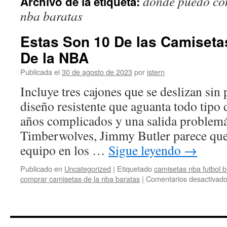
donde puedo com
Archivo de la etiqueta:
contenido
nba baratas
Estas Son 10 De las Camiset
De la NBA
Publicada el
30 de agosto de 2023
por
istern
Incluye tres cajones que se deslizan si
diseño resistente que aguanta todo tipo 
años complicados y una salida problemá
Timberwolves, Jimmy Butler parece que
equipo en los …
Sigue leyendo
→
Publicado en
Uncategorized
|
Etiquetado
camisetas nba futbol b
comprar camisetas de la nba baratas
|
Comentarios desactivad