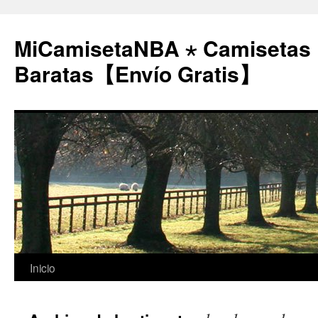
MiCamisetaNBA ⋆ Camisetas
Baratas【Envío Gratis】
Saltar
Inicio
al