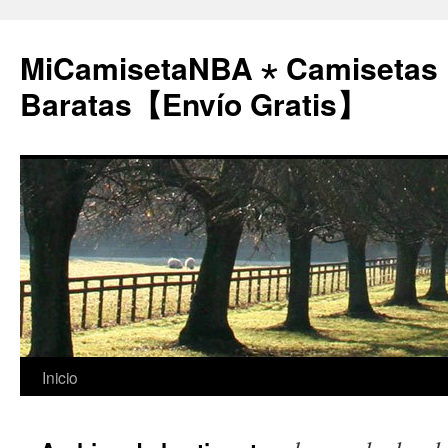
MiCamisetaNBA ⋆ Camisetas
Baratas【Envío Gratis】
Saltar
Inicio
al