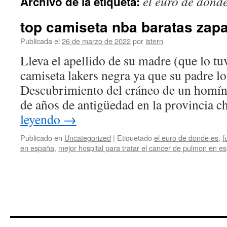
el euro de donde
Archivo de la etiqueta:
contenido
top camiseta nba baratas zapat
Publicada el
26 de marzo de 2022
por
istern
Lleva el apellido de su madre (que lo tu
camiseta lakers negra ya que su padre l
Descubrimiento del cráneo de un homín
de años de antigüedad en la provincia 
leyendo
→
Publicado en
Uncategorized
|
Etiquetado
el euro de donde es
,
f
en españa
,
mejor hospital para tratar el cancer de pulmon en e