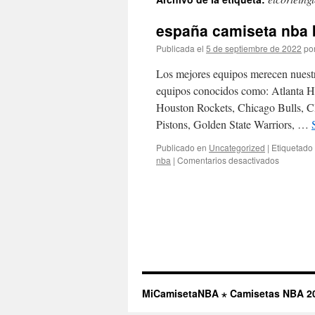
contenido
españa camiseta nba 
Publicada el
5 de septiembre de 2022
po
Los mejores equipos merecen nuestr
equipos conocidos como: Atlanta Ha
Houston Rockets, Chicago Bulls, Cl
Pistons, Golden State Warriors, …
Publicado en
Uncategorized
|
Etiquetado
en
nba
|
Comentarios desactivados
españa
camiseta
nba
baratas
imagene
MiCamisetaNBA ⋆ Camisetas NBA 2