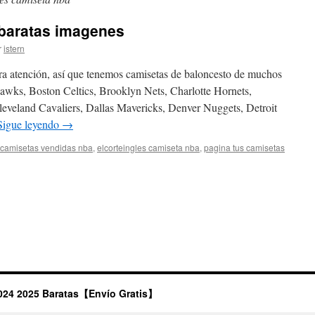
baratas imagenes
r
istern
a atención, así que tenemos camisetas de baloncesto de muchos
wks, Boston Celtics, Brooklyn Nets, Charlotte Hornets,
eveland Cavaliers, Dallas Mavericks, Denver Nuggets, Detroit
Sigue leyendo
→
camisetas vendidas nba
,
elcorteingles camiseta nba
,
pagina tus camisetas
s
024 2025 Baratas【Envío Gratis】