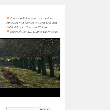
Camisetas Baloncesto →
Las mejores
camisetas NBA baratas en oferta aquí. Alta
Calidad-Precio. Camiseta NBA está
disponible por 22,8€
7 Años Experiencias.