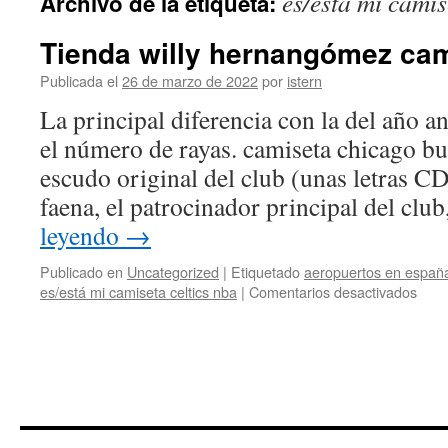
es/está mi camis
Archivo de la etiqueta:
contenido
Tienda willy hernangómez ca
Publicada el
26 de marzo de 2022
por
istern
La principal diferencia con la del año a
el número de rayas. camiseta chicago bul
escudo original del club (unas letras CD
faena, el patrocinador principal del clu
leyendo
→
Publicado en
Uncategorized
|
Etiquetado
aeropuertos en españ
en
es/está mi camiseta celtics nba
|
Comentarios desactivados
Tien
willy
hern
cami