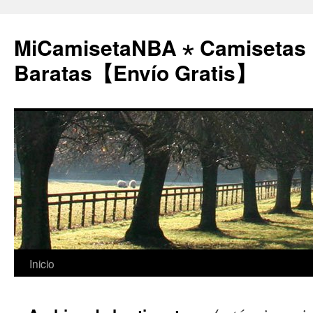
MiCamisetaNBA ⋆ Camisetas
Baratas【Envío Gratis】
Saltar
Inicio
al