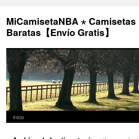
MiCamisetaNBA ⋆ Camisetas
Baratas【Envío Gratis】
Saltar
Inicio
al