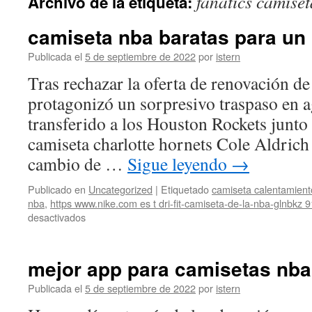
fanatics camise
Archivo de la etiqueta:
contenido
camiseta nba baratas para un 
Publicada el
5 de septiembre de 2022
por
istern
Tras rechazar la oferta de renovación d
protagonizó un sorpresivo traspaso en a
transferido a los Houston Rockets junt
camiseta charlotte hornets Cole Aldric
cambio de …
Sigue leyendo
→
Publicado en
Uncategorized
|
Etiquetado
camiseta calentamient
nba
,
https www.nike.com es t dri-fit-camiseta-de-la-nba-glnbkz
en
desactivados
camiseta
nba
baratas
mejor app para camisetas nba
para
un
Publicada el
5 de septiembre de 2022
por
istern
kilo