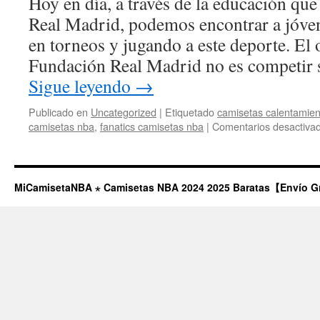
Hoy en día, a través de la educación qu
baratas
Real Madrid, podemos encontrar a jóven
en torneos y jugando a este deporte. El 
Fundación Real Madrid no es competir 
Sigue leyendo
→
Publicado en
Uncategorized
|
Etiquetado
camisetas calentamien
camisetas nba
,
fanatics camisetas nba
|
Comentarios desactiva
MiCamisetaNBA ⋆ Camisetas NBA 2024 2025 Baratas【Envío G