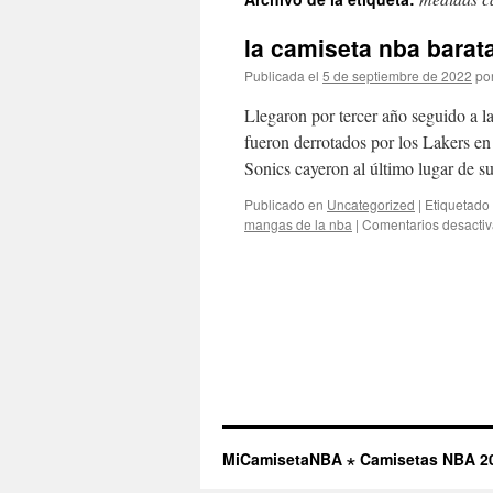
contenido
la camiseta nba barat
Publicada el
5 de septiembre de 2022
po
Llegaron por tercer año seguido a la
fueron derrotados por los Lakers en
Sonics cayeron al último lugar de 
Publicado en
Uncategorized
|
Etiquetado
mangas de la nba
|
Comentarios desacti
MiCamisetaNBA ⋆ Camisetas NBA 2