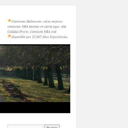
Camisetas Baloncesto →
Las mejores
camisetas NBA baratas en oferta aquí. Alta
Calidad-Precio. Camiseta NBA está
disponible por 22,8€
7 Años Experiencias.