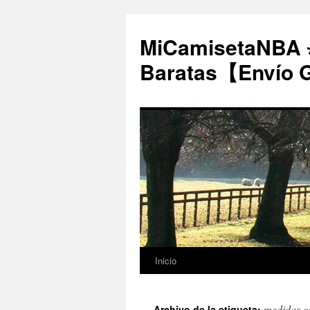
MiCamisetaNBA 
Baratas【Envío 
Inicio
Saltar
al
medidas c
Archivo de la etiqueta: