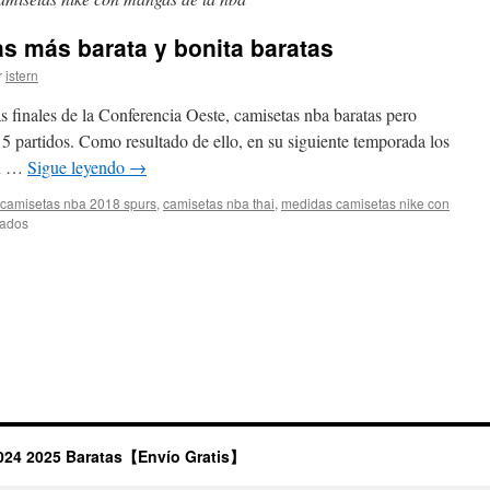
as más barata y bonita baratas
r
istern
s finales de la Conferencia Oeste, camisetas nba baratas pero
 5 partidos. Como resultado de ello, en su siguiente temporada los
su …
Sigue leyendo
→
camisetas nba 2018 spurs
,
camisetas nba thai
,
medidas camisetas nike con
en
vados
la
camiseta
nba
baratas
más
barata
y
bonita
baratas
024 2025 Baratas【Envío Gratis】