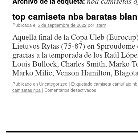
nba camisetas of
Archivo de la etiqueta:
contenido
top camiseta nba baratas bla
Publicada el
5 de septiembre de 2022
por
istern
Aquella final de la Copa Uleb (Eurocup)
Lietuvos Rytas (75-87) en Spiroudome (
gracias a la temporada de los Raúl Lóp
Louis Bullock, Charles Smith, Marko 
Marko Milic, Venson Hamilton, Blago
Publicado en
Uncategorized
|
Etiquetado
camiseta camuflaje nb
en
camisetas nba
|
Comentarios desactivados
top
camiseta
nba
baratas
blancas
baratas