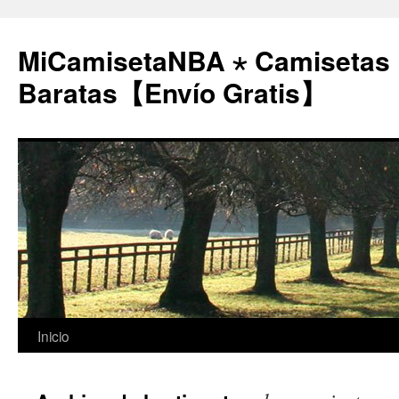
MiCamisetaNBA ⋆ Camisetas
Baratas【Envío Gratis】
Saltar
Inicio
al