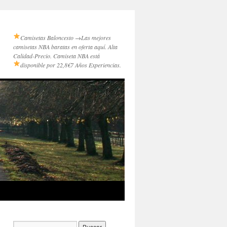
Camisetas Baloncesto →
Las mejores
camisetas NBA baratas en oferta aquí. Alta
Calidad-Precio. Camiseta NBA está
disponible por 22,8€
7 Años Experiencias.