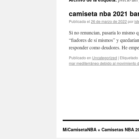
contenido
camiseta nba 2021 ba
Publicada el
26 de marzo de 2022
por
ist
Si no renuncian, pasaría lo mismo qu
“fiadores de sí mismos” y quedarían
responder como deudores. He emp
Publicado en
Uncategorized
|
Etiquetado
mar mediterráneo debido al movimiento de
MiCamisetaNBA ⋆ Camisetas NBA 2