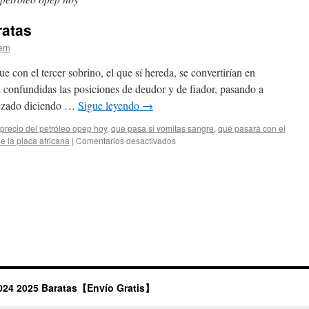
ratas
ern
e con el tercer sobrino, el que sí hereda, se convertirían en
 confundidas las posiciones de deudor y de fiador, pasando a
ezado diciendo …
Sigue leyendo
→
precio del petróleo opep hoy
,
que pasa si vomitas sangre
,
qué pasará con el
en
 la placa africana
|
Comentarios desactivados
camiseta
nba
2021
baratas
024 2025 Baratas【Envío Gratis】