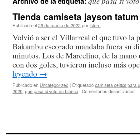
que pasa si vot
Archivo de la etiqueta:
contenido
Tienda camiseta jayson tatum
Publicada el
26 de marzo de 2022
por
istern
Volvió a ser el Villarreal el que tuvo la
Bakambu escorado mandaba fuera su dis
minutos. Los de Marcelino, de la mano
con dos goles, tuvieron incluso más o
leyendo
→
Publicado en
Uncategorized
|
Etiquetado
camiseta celtics para 
en
2020
,
que pasa si voto en blanco
|
Comentarios desactivados
Ti
ca
ja
ta