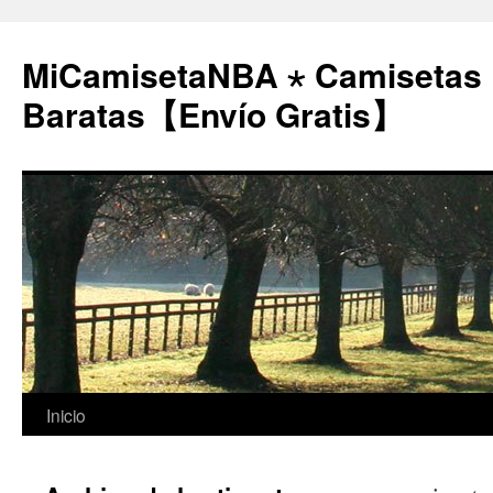
MiCamisetaNBA ⋆ Camisetas
Baratas【Envío Gratis】
Saltar
Inicio
al