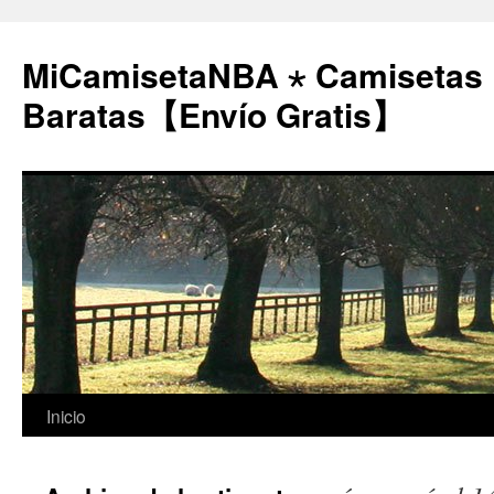
MiCamisetaNBA ⋆ Camisetas
Baratas【Envío Gratis】
Saltar
Inicio
al