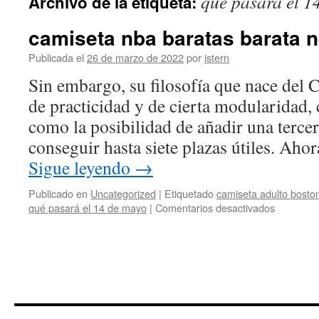
qué pasará el 1
Archivo de la etiqueta:
contenido
camiseta nba baratas barata 
Publicada el
26 de marzo de 2022
por
istern
Sin embargo, su filosofía que nace del C
de practicidad y de cierta modularidad,
como la posibilidad de añadir una tercera
conseguir hasta siete plazas útiles. Ah
Sigue leyendo
→
Publicado en
Uncategorized
|
Etiquetado
camiseta adulto boston
en
qué pasará el 14 de mayo
|
Comentarios desactivados
camiseta
nba
baratas
barata
negra