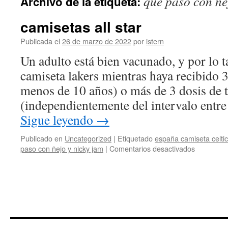
que paso con ñe
Archivo de la etiqueta:
contenido
camisetas all star
Publicada el
26 de marzo de 2022
por
istern
Un adulto está bien vacunado, y por lo t
camiseta lakers mientras haya recibido 3
menos de 10 años) o más de 3 dosis de t
(independientemente del intervalo entre
Sigue leyendo
→
Publicado en
Uncategorized
|
Etiquetado
españa camiseta celti
en
paso con ñejo y nicky jam
|
Comentarios desactivados
camisetas
all
star