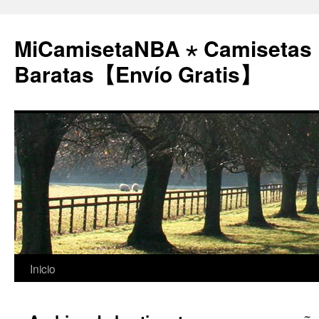
MiCamisetaNBA ⋆ Camisetas
Baratas【Envío Gratis】
Saltar
Inicio
al