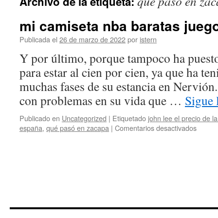
qué pasó en za
Archivo de la etiqueta:
contenido
mi camiseta nba baratas jueg
Publicada el
26 de marzo de 2022
por
istern
Y por último, porque tampoco ha puest
para estar al cien por cien, ya que ha te
muchas fases de su estancia en Nervión
con problemas en su vida que …
Sigue
Publicado en
Uncategorized
|
Etiquetado
john lee el precio de la
en
españa
,
qué pasó en zacapa
|
Comentarios desactivados
mi
camise
nba
barata
juego
barata