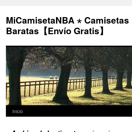
MiCamisetaNBA ⋆ Camisetas
Baratas【Envío Gratis】
Saltar
Inicio
al