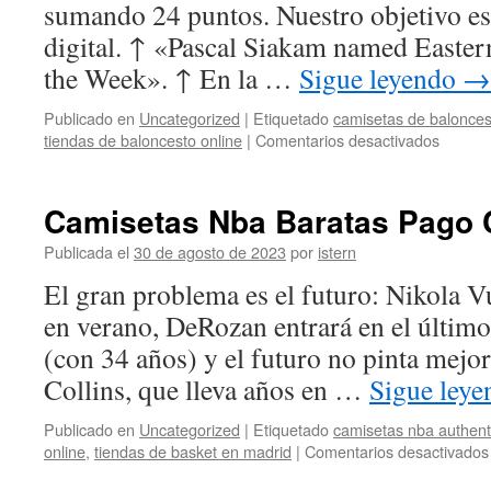
sumando 24 puntos. Nuestro objetivo es
digital. ↑ «Pascal Siakam named Easter
the Week». ↑ En la …
Sigue leyendo
→
Publicado en
Uncategorized
|
Etiquetado
camisetas de balonces
en
tiendas de baloncesto online
|
Comentarios desactivados
pagina
camise
nba
Camisetas Nba Baratas Pago 
Publicada el
30 de agosto de 2023
por
istern
El gran problema es el futuro: Nikola Vu
en verano, DeRozan entrará en el último
(con 34 años) y el futuro no pinta mejor
Collins, que lleva años en …
Sigue ley
Publicado en
Uncategorized
|
Etiquetado
camisetas nba authent
online
,
tiendas de basket en madrid
|
Comentarios desactivados