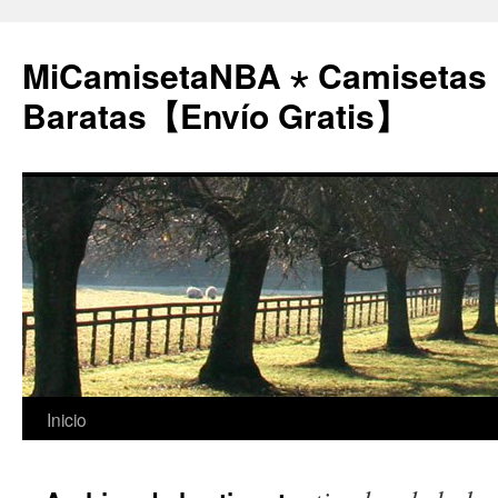
MiCamisetaNBA ⋆ Camisetas
Baratas【Envío Gratis】
Saltar
Inicio
al