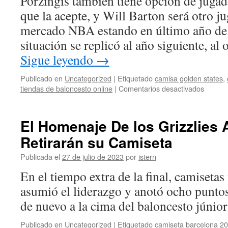
Porzingis también tiene opción de jugad
que la acepte, y Will Barton será otro ju
mercado NBA estando en último año de 
situación se replicó al año siguiente, a
Sigue leyendo
→
Publicado en
Uncategorized
|
Etiquetado
camisa golden states
,
en
tiendas de baloncesto online
|
Comentarios desactivados
Camise
Balonc
Niños
El Homenaje De los Grizzlies 
Retirarán su Camiseta
Publicada el
27 de julio de 2023
por
istern
En el tiempo extra de la final, camisetas
asumió el liderazgo y anotó ocho puntos
de nuevo a la cima del baloncesto júnio
Publicado en
Uncategorized
|
Etiquetado
camiseta barcelona 20