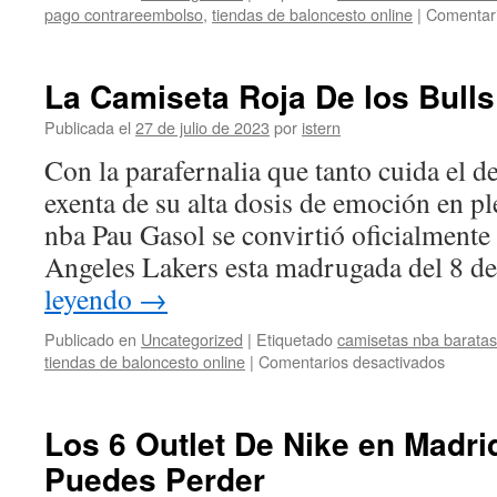
pago contrareembolso
,
tiendas de baloncesto online
|
Comentari
La Camiseta Roja De los Bulls
Publicada el
27 de julio de 2023
por
istern
Con la parafernalia que tanto cuida el 
exenta de su alta dosis de emoción en p
nba Pau Gasol se convirtió oficialmente
Angeles Lakers esta madrugada del 8 
leyendo
→
Publicado en
Uncategorized
|
Etiquetado
camisetas nba baratas
en
tiendas de baloncesto online
|
Comentarios desactivados
La
Camise
Roja
Los 6 Outlet De Nike en Madr
De
Puedes Perder
los
Bulls