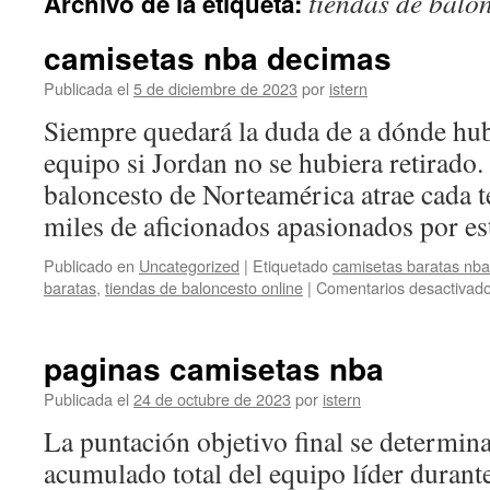
tiendas de balo
Archivo de la etiqueta:
contenido
camisetas nba decimas
Publicada el
5 de diciembre de 2023
por
istern
Siempre quedará la duda de a dónde hub
equipo si Jordan no se hubiera retirado. 
baloncesto de Norteamérica atrae cada 
miles de aficionados apasionados por es
Publicado en
Uncategorized
|
Etiquetado
camisetas baratas nb
baratas
,
tiendas de baloncesto online
|
Comentarios desactivad
paginas camisetas nba
Publicada el
24 de octubre de 2023
por
istern
La puntación objetivo final se determin
acumulado total del equipo líder durante