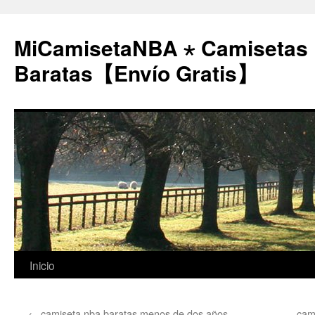
MiCamisetaNBA ⋆ Camisetas
Baratas【Envío Gratis】
Saltar
Inicio
al
←
camiseta nba baratas menos de dos años
cam